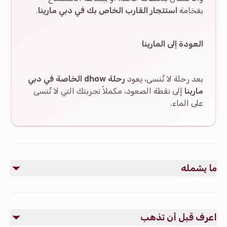
بفخامة
استئجار القارب الخاص بك في دبي مارينا
.
العودة إلى المارينا
بعد رحلة لا تُنسى، يعود
رحلة dhow الخاصة في دبي
مارينا
إلى نقطة الصعود، مكملاً تجربتك التي لا تُنسى
على الماء.
ما يشمله
مشمول
استئجار dhow خاص في دبي مارينا حصري لمجموعتك.
اعرف قبل أن تذهب
قبطان ذو خبرة وطاقم محترف.