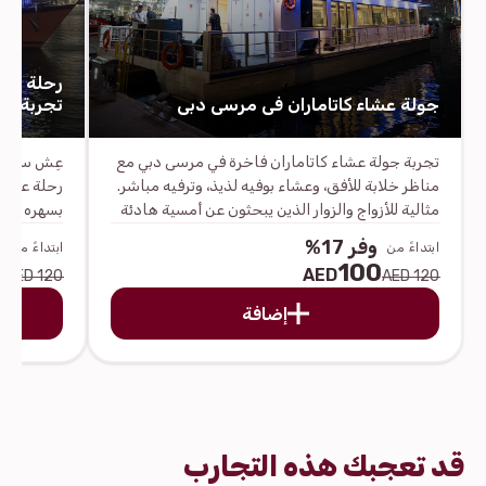
رحلة عشا
جولة عشاء كاتاماران في مرسى دبي
تجربة فا
تجربة جولة عشاء كاتاماران فاخرة في مرسى دبي مع
عِش سحر ال
مناظر خلابة للأفق، وعشاء بوفيه لذيذ، وترفيه مباشر.
رحلة عشاء
مثالية للأزواج والزوار الذين يبحثون عن أمسية هادئة
بسهره مريح
على الماء.
المدينة، و
وفر 17%
و
ابتداءً من
ابتداءً من
للأزواج وال
0
100
AED
120 AED
120 AED
إضافة
قد تعجبك هذه التجارب