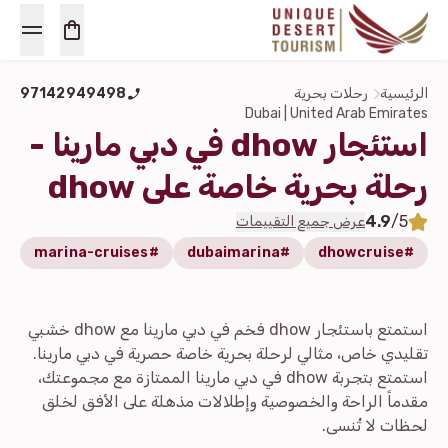
الرئيسية
رحلات بحرية
97142949498
Dubai | United Arab Emirates
استئجار dhow في دبي مارينا -
رحلة بحرية خاصة على dhow
4.9
/5
عرض جميع التقييمات
na-cruise
#marina-cruises
#dubaimarina
#dhowcruise
استمتع باستئجار dhow فخم في دبي مارينا مع dhow خشبي
تقليدي خاص، مثالي لرحلة بحرية خاصة حصرية في دبي مارينا.
استمتع بتجربة dhow في دبي مارينا الممتازة مع مجموعتك،
مقدماً الراحة والخصوصية وإطلالات مذهلة على الأفق لخلق
لحظات لا تُنسى.