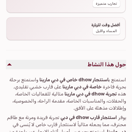
تجارب متميزة
أفضل وقت للزيارة
المساء والليل
حول هذا النشاط
استمتع ب
استئجار dhow خاص في دبي مارينا
واستمتع برحلة
بحرية فاخرة
خاصة في دبي مارينا
على قارب خشبي تقليدي.
هذه
تجربة dhow في دبي مارينا
مثالية للفعاليات الخاصة،
والحفلات، والمناسبات الخاصة، مقدمة الراحة، والخصوصية،
وإطلالات مذهلة على الأفق.
يوفر
استئجار قارب dhow في دبي
تجربة فريدة ومرنة مع طاقم
محترف، مما يجعله مثالياً لاستئجار قارب خاص لا يُنسى في
دبي مارينا
. استمتع بجو عربي أصيل أثناء الإبحار عبر واحدة من