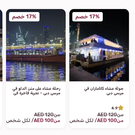
17% خصم
17% خصم
جولة عشاء كاتاماران في
رحلة عشاء على متن الداو في
مرسى دبي
مرسى دبي – تجربة فاخرة في
المرسى
4.9
من
120 AED
من
120 AED
من
100 AED
/ لكل شخص
من
100 AED
/ لكل شخص