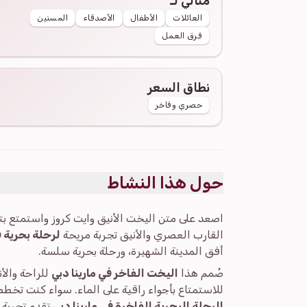
مثالي لـ
العائلات
الأطفال
الأصدقاء
المسنين
فرق العمل
نطاق السعر
حصري وفاخر
حول هذا النشاط
اصعد على متن اليخت الأنيق وايت كروز واستمتع بت
القارب العصري والأنيق تجربة مريحة
لرحلة بحرية ف
أفق المدينة الشهيرة، ورحلة بحرية سلسة.
صُمم هذا
اليخت الفاخر في مارينا دبي
للراحة والأن
للاستمتاع بأجواء راقية على الماء. سواء كنت تخط
الرحلة البحرية الفاخرة في مارينا دبي
تقدم تجربة ل