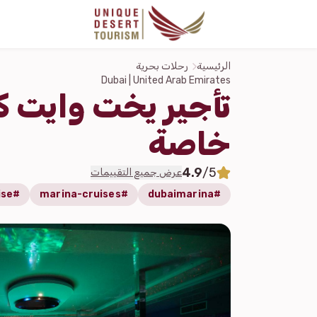
الرئيسية
رحلات بحرية
Dubai | United Arab Emirates
تأجير يخت وايت كر
خاصة
4.9
/5
عرض جميع التقييمات
#whitecruise
#marina-cruises
#dubaimarina