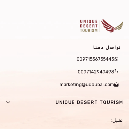
تواصل معنا
00971556755445
0097142949498
marketing@uddubai.com
UNIQUE DESERT TOURISM
الرئيسية
نقبل:
استكشف جميع الجولات