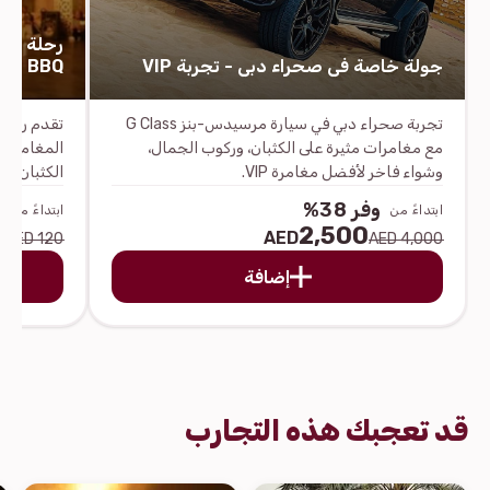
رحلة سف
جولة خاصة في صحراء دبي - تجربة VIP
BBQ وترفيه حي
تجربة صحراء دبي في سيارة مرسيدس-بنز G Class
تقدم رحلة 
مع مغامرات مثيرة على الكثبان، وركوب الجمال،
المغامرة و
وشواء فاخر لأفضل مغامرة VIP.
الكثبان ال
وفر 38%
و
ابتداءً من
ابتداءً من
ترفيهية حي
0
2,500
AED
120 AED
4,000 AED
عربية لا ت
إضافة
قد تعجبك هذه التجارب