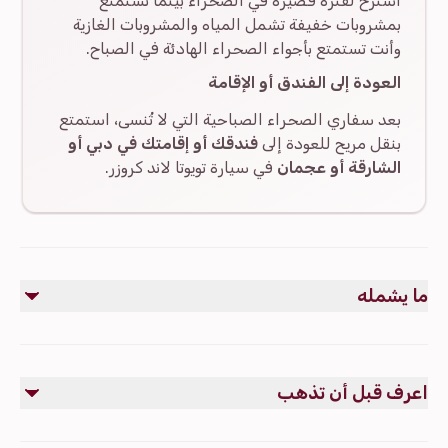
استرخ لفترة قصيرة في الصحراء بينما تستمتع
بمشروبات خفيفة تشمل المياه والمشروبات الغازية
وأنت تستمتع بأجواء الصحراء الهادئة في الصباح.
العودة إلى الفندق أو الإقامة
بعد سفاري الصحراء الصباحية التي لا تُنسى، استمتع
بنقل مريح للعودة إلى
فندقك أو إقامتك في دبي أو
الشارقة أو عجمان
في سيارة تويوتا لاند كروزر.
ما يشمله
مشمول
التقاط ونقل من الفندق/الإقامة: من دبي أو الشارقة أو عجمان في
اعرف قبل أن تذهب
سيارة تويوتا لاند كروزر مريحة.
قيادة الكثبان الرملية: رحلة مثيرة في سيارة تويوتا لاند كروزر 4×4 عبر
الكثبان الرملية.
العائلات
التي تبحث عن تجربة صحراوية خاصة وآمنة ولا تُنسى.