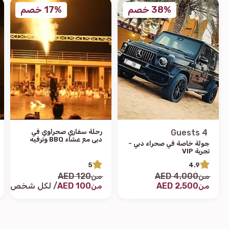
38% خصم
17% خصم
4 Guests
رحلة سفاري صحراوي في
دبي مع عشاء BBQ وترفيه
جولة خاصة في صحراء دبي -
حي
تجربة VIP
5
4.9
من
4,000 AED
من
120 AED
من
2,500 AED
من
100 AED
/ لكل شخص